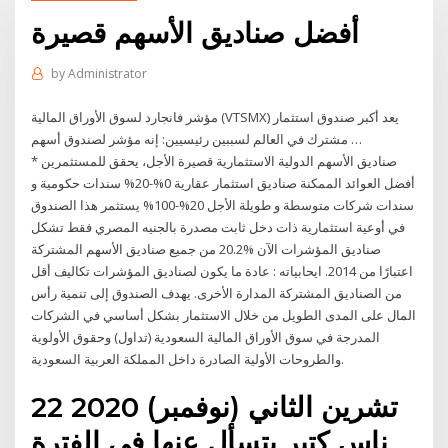
أفضل صناديق الأسهم قصيرة
by
Administrator
مؤشر فانجارد لسوق الأوراق المالية (VTSMX) يعد أكبر صندوق استثمار
مشترك في العالم لسببين رئيسيين: إنه مؤشر لصندوق أسهم …
* صناديق الأسهم الدولية الاستثمارية قصيرة الأجل، يحقق للمستثمرين
أفضل العوائد الممكنة صناديق استثمار عقارية 0%-20% سندات حكومية و
سندات شركات متوسطة و طويلة الأجل 20%-100% يستثمر هذا الصندوق
في أوعية استثمارية ذات دخل ثابت مصدرة بالجنيه المصري فقط تشكل
صناديق المؤشرات الآن %20.2 من جميع صناديق الأسهم المشتركة
اعتبارًا من 2014. ايحابياته : عادة ما يكون لصناديق المؤشرات تكاليف أقل
من الصناديق المشتركة المدارة الأخرى. يهدف الصندوق إلى تنمية رأس
المال على المدى الطويل من خلال الاستثمار بشكل أساسي في الشركات
المدرجة في سوق الأوراق المالية السعودية (تداول) وحقوق الأولوية
والطروحات الأولية الصادرة داخل المملكة العربية السعودية.
22 تشرين الثاني (نوفمبر) 2020
ناس كتير بتسأل عنها في الفترة