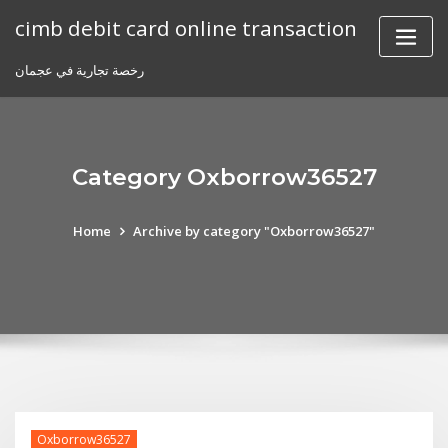
Skip
cimb debit card online transaction
to
content
رخصة تجارية في عجمان
Category Oxborrow36527
Home
Archive by category "Oxborrow36527"
Oxborrow36527