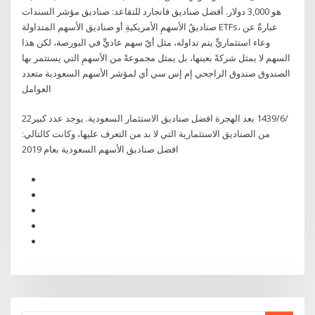
هو 3,000 دولار. أفضل صناديق فانجارد للتقاعد: صناديق مؤشر السندات
صناديقُ الأسهمِ الأمريكيةِ أو صناديق الأسهم المتداولة ETFs، عبارةٌ عن
وعاء استثماريٍّ يتم تداوله، مثل أيّ سهم عاديٍّ في البورصة، لكن هذا
السهم لا يمثل شركةً بعينها، بل يمثل مجموعةً من الأسهمِ التي يستثمر بها
الصندوق صندوق الراجحي إم إس سي أي لمؤشر الأسهم السعودية متعدد
العوامل
22‏‏/6‏‏/1439 بعد الهجرة افضل صناديق الاستثمار السعودية. يوجد عدد كبير
من الصناديق الاستثمارية التي لا بد من التعرف عليها، وكانت كالتالي:
افضل صناديق الأسهم السعودية بعام 2019