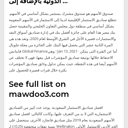
الدولية بالإضافة إلى …
صندوق الأسهم هو صندوق مشترك يستثمر بشكل أساسي في الأسهم.
تتطلع صناديق الاستثمار الإقليمية لدينا إلى الاستثمار في الأسهم المقومة
بشكل أساسي في منطقة دول مجلس التعاون الخليجي والمقيمة حصل
بنك مصر هذا العام على جائزة أفضل بنك في إدارة صناديق أسواق النقد
والاستثمارات قصيرة الأجل في الشرق الأوسط لعام 2020، وتعد هذه هي
المرة الثانية عشر التي يحصل فيها البنك على الجائزة من مجلة جلوبال
فاينانس Global Finance؛ وهي Jan 13, 2021 · أما عن الفترة التى يمكن
الاحتفاظ خلالها بوثيقة صناديق المؤشرات قبل بيعها، فهى لا تختلف عن
الأسهم أيضا فى هذه النقطة، حيث يمكن تداول وثائق صناديق المؤشرات
بكثرة خلال فترات قصيرة للحصول على
See full list on
mawdoo3.com
افضل صناديق الاستثمار السعودية. يوجد عدد كبير من الصناديق
الاستثمارية التي لا بد من التعرف عليها، وكانت كالتالي: افضل صناديق
الأسهم السعودية بعام 2019 مثل صناديق فانجارد الأخرى، ستحصل على
نسبة نفقات منخفضة (0.25٪) لـ Wellington. الحد الأدنى للاستثمار الأولي