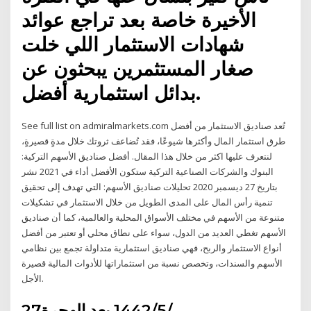
الأخيرة خاصة بعد تراجع عوائد
شهادات الاستثمار اللي خلت
صغار المستثمرين يبحثون عن
بدائل استثمارية أفضل.
See full list on admiralmarkets.com تُعد صناديق الاستثمار من أفضل
طرق استثمار المال وأكثرها شيوعًا، فقد تُضاعف ثروتك خلال مدةٍ قصيرةٍ،
لنتعرف عليها اكثر من خلال هذا المقال. أفضل صناديق الأسهم التركية:
البنوك والشركات الصناعية التركية ستكون الأفضل أداء في 2021 نشر
بتاريخ 27 ديسمبر 2020 تحليلات صناديق الأسهم: التي تهدف إلى تحقيق
تنمية رأس المال على المدى الطويل من خلال الاستثمار في تشكيلات
متنوعة من الأسهم في مختلف الأسواق المحلية والعالمية، كما أن صناديق
الأسهم تغطي العديد من الدول، سواء على نطاق محلي أو تعتبر من أفضل
أنواع الاستثمار والربح، فهي صناديق استثمارية متداولة تجمع بين نظامي
الأسهم والسندات، وتخصص نسبة من استثماراتها للأدوات المالية قصيرة
الأجل.
27‏‏/5‏‏/1442 بعد الهجرة