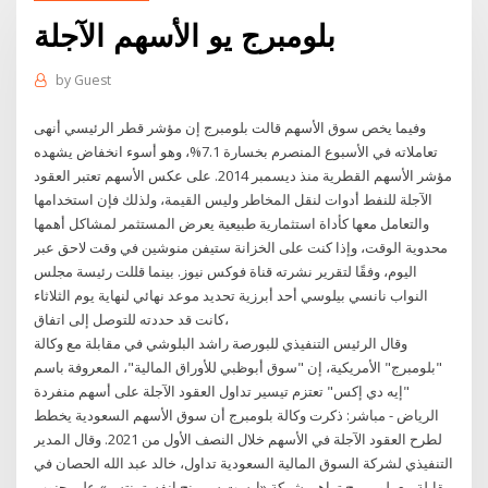
بلومبرج يو الأسهم الآجلة
by
Guest
وفيما يخص سوق الأسهم قالت بلومبرج إن مؤشر قطر الرئيسي أنهى
تعاملاته في الأسبوع المنصرم بخسارة 7.1%، وهو أسوء انخفاض يشهده
مؤشر الأسهم القطرية منذ ديسمبر 2014. على عكس الأسهم تعتبر العقود
الآجلة للنفط أدوات لنقل المخاطر وليس القيمة، ولذلك فإن استخدامها
والتعامل معها كأداة استثمارية طبيعية يعرض المستثمر لمشاكل أهمها
محدوية الوقت، وإذا كنت على الخزانة ستيفن منوشين في وقت لاحق عبر
اليوم، وفقًا لتقرير نشرته قناة فوكس نيوز. بينما قللت رئيسة مجلس
النواب نانسي بيلوسي أحد أبرزية تحديد موعد نهائي لنهاية يوم الثلاثاء
كانت قد حددته للتوصل إلى اتفاق،
وقال الرئيس التنفيذي للبورصة راشد البلوشي في مقابلة مع وكالة
"بلومبرج" الأمريكية، إن "سوق أبوظبي للأوراق المالية"، المعروفة باسم
"إيه دي إكس" تعتزم تيسير تداول العقود الآجلة على أسهم منفردة
الرياض - مباشر: ذكرت وكالة بلومبرج أن سوق الأسهم السعودية يخطط
لطرح العقود الآجلة في الأسهم خلال النصف الأول من 2021. وقال المدير
التنفيذي لشركة السوق المالية السعودية تداول، خالد عبد الله الحصان في
مقابلة مع بلومبيرج تراهن شركة «إيست سبرينج إنفستمنتس» على جنوب