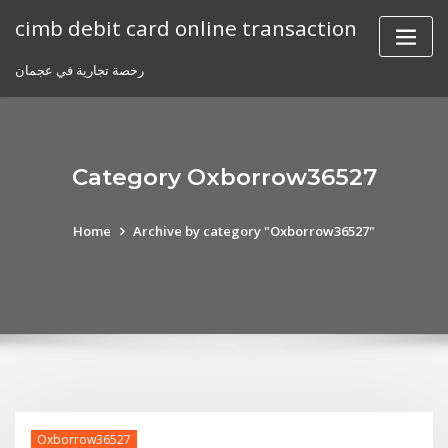
Skip
cimb debit card online transaction
to
content
رخصة تجارية في عجمان
Category Oxborrow36527
Home
Archive by category "Oxborrow36527"
Oxborrow36527