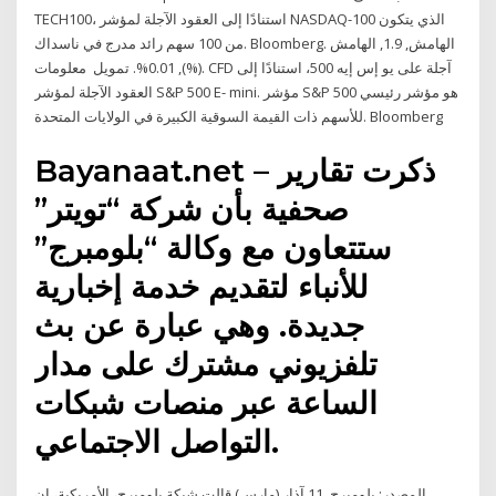
TECH100، استنادًا إلى العقود الآجلة لمؤشر NASDAQ-100 الذي يتكون
من 100 سهم رائد مدرج في ناسداك. Bloomberg. الهامش, 1.9, الهامش
(%), 0.01%. تمويل معلومات. CFD آجلة على يو إس إيه 500، استنادًا إلى
العقود الآجلة لمؤشر S&P 500 E- mini. مؤشر S&P 500 هو مؤشر رئيسي
للأسهم ذات القيمة السوقية الكبيرة في الولايات المتحدة. Bloomberg
Bayanaat.net – ذكرت تقارير
صحفية بأن شركة “تويتر”
ستتعاون مع وكالة “بلومبرج”
للأنباء لتقديم خدمة إخبارية
جديدة. وهي عبارة عن بث
تلفزيوني مشترك على مدار
الساعة عبر منصات شبكات
التواصل الاجتماعي.
المصدر: بلومبرج. 11 آذار (مارس) قالت شبكة بلومبرج، الأمريكية، إن