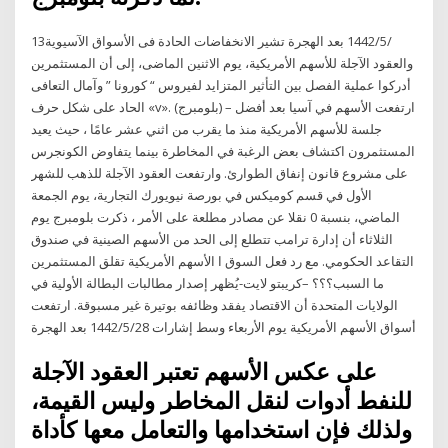
13‏‏/5‏‏/1442 بعد الهجرة تشير الانخفاضات الحادة فى الأسواق الآسيوية
والعقود الآجلة للأسهم الأمريكية، يوم الاثنين الماضى، إلى أن المستثمرين
أدركوا عملية الفصل بين التأثير المتزايد لفيروس “ كورونا ” وآمال التعافى
الحاد على شكل حرف «v». (بلومبرج) – ارتفعت الأسهم في آسيا بعد أفضل
جلسة للأسهم الأمريكية منذ ما يقرب من اثني عشر عامًا ، حيث يعيد
المستثمرون اكتشاف بعض الرغبة في المخاطرة بينما يتفاوض الكونجرس
على مشروع قانون إنفاق الطوارئ. وارتفعت العقود الآجلة للذهب للشهر
الأول في قسم كوميكس في بورصة نيويورك التجارية، يوم الجمعة
الماضي، بنسبة 0 نقلا عن مصادر مطلعة على الأمر ، ذكرت بلومبرج يوم
الثلاثاء أن إدارة ترامب تتطلع إلى الحد من الأسهم الصينية في صندوق
التقاعد الحكومي. مع رد فعل السوق ا الأسهم الأمريكية تقلق المستثمرين
ما السبب؟؟؟ –كريبتو لايت-يُظهر إصدار مطالبات البطالة الأولية في
الولايات المتحدة أن الاقتصاد يفقد وظائفه بوتيرة غير مسبوقة. ارتفعت
أسواق الأسهم الأمريكية يوم الأربعاء وسط إشارات 28‏‏/5‏‏/1442 بعد الهجرة
على عكس الأسهم تعتبر العقود الآجلة
للنفط أدوات لنقل المخاطر وليس القيمة،
ولذلك فإن استخدامها والتعامل معها كأداة