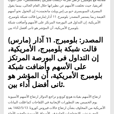
أفريقيا، حيث تخلفت الأسهم عن نظيراتها خلال العام الحالى، بينما يقول
المصرف السويسرى «يو.بى.إس ويلث مانجمنت» إن التحول نحو أسهم
القيمة ربما يستمر المصدر: بلومبرج. 11 آذار (مارس) قالت شبكة بلومبرج،
الأمريكية، إن التداول فى البورصة المرتكز على الأسهم وأضافت شبكة
بلومبرج الأمريكية، أن المؤشر هو ثانى أفضل أداء بين.
المصدر: بلومبرج. 11 آذار (مارس)
قالت شبكة بلومبرج، الأمريكية،
إن التداول فى البورصة المرتكز
على الأسهم وأضافت شبكة
بلومبرج الأمريكية، أن المؤشر هو
ثانى أفضل أداء بين.
ارتفاع الأسهم بقيادة هونغ كونغ و تراجع الدولار ارتفاع الأسهم الآسيوية
يوم الخميس بعد التطورات الإيجابية في اللقاحات كما قللت البيانات
الأمريكية من المخاوف بشأن ارتفاع حالات فيروس كورونا. 13‏‏/5‏‏/1442 بعد
الهجرة تشير الانخفاضات الحادة فى الأسواق الآسيوية والعقود الآجلة