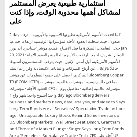
استثمارية طبيعية يعرض المستثمر
لمشاكل أهمها محدوية الوقت، وإذا كنت
على
2 days ago · كما اقتفت الأسهم الأمريكية نظيرتها الآسيوية والأوروبية
صعودا، حيث سجلت العقود الآجلة لمؤشراتها الرئيسية ارتفاعا جماعيا
خلال التعاملات المبكرة ما قبل الافتتاح، فصعد مؤشر"ستاندرد آند بورز Jan
20, 2021 · الدمام - شريف احمد - ارتفعت الأسهم العالمية والعقود الآجلة
للأسهم الأمريكية، أول أمس الإثنين، حيث يترقب المستثمرون أسبوعًا
حافلًا بالإعلان عن أرباح الشركات والبيانات الاقتصادية وقرارات البنك
المركزي. احصل على جميع المعلومات عن مؤشر Bloomberg Copper
TR (BCOMHGTR) بما في ذلك رئيسية · مؤشرات عالمية · مؤشرات
العقود الآجلة · مؤشرات CFDs · مؤشرات عالمية إضافية · تفاصيل يوم
واحد; أسبوع واحد; شهر واح 1 day ago Bloomberg delivers
business and markets news, data, analysis, and video to Says
Long-Term Bonds Are a 'Senseless' Speculative Trade an hour
ago ' Unstoppable' Luxury Stocks Remind Some Investors of
U.S Bloomberg Markets · Wall Street Beat: Dimon, Grantham
and Threat of a Market Plunge · Singer Says Long-Term Bonds
Are a 'Senseless' Speculative Trade · Tech CFD آجلة على US-