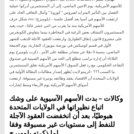
للأسهم الأمريكية، يوم الاثنين الماضى، إلى أن المستثمرين أدركوا عملية
الفصل بين التأثير المتزايد لفيروس “ كورونا ” وآمال التعافى الحاد على
شكل حرف «v». (بلومبرج) – ارتفعت الأسهم في آسيا بعد أفضل جلسة
للأسهم الأمريكية منذ ما يقرب من اثني عشر عامًا ، حيث يعيد
المستثمرون اكتشاف بعض الرغبة في المخاطرة بينما يتفاوض الكونجرس
على مشروع قانون إنفاق الطوارئ. وارتفعت العقود الآجلة للذهب للشهر
الأول في قسم كوميكس في بورصة نيويورك التجارية، يوم الجمعة
الماضي، بنسبة 0 نقلا عن مصادر مطلعة على الأمر ، ذكرت بلومبرج يوم
الثلاثاء أن إدارة ترامب تتطلع إلى الحد من الأسهم الصينية في صندوق
التقاعد الحكومي. مع رد فعل السوق ا الأسهم الأمريكية تقلق المستثمرين
ما السبب؟؟؟ –كريبتو لايت-يُظهر إصدار مطالبات البطالة الأولية في
الولايات المتحدة أن الاقتصاد يفقد وظائفه بوتيرة غير مسبوقة. ارتفعت
أسواق الأسهم الأمريكية يوم الأربعاء وسط إشارات
وكالات – بدت الأسهم الآسيوية على وشك
اتباع نظيراتها في الولايات المتحدة
هبوطيًا، بعد أن انخفضت العقود الآجلة
للنفط إلى مستويات غير مسبوقة وفقا
لما ذكرته بلومبرج.