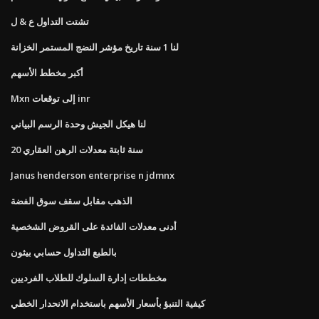
تشتت التداول ع & ل
لنا 1 سنة تاريخ مؤشر النضج المستمر الخزانة
أكبر مخطط الأسهم
Mxn إلى توقعات inr
لنا هيكل الجيش وحدة الرسم البياني
20 سنة ثابتة معدلات الرهن العقاري
Janus henderson enterprise n jdmnx
الذهب مقابل سقف سوق الفضة
أدنى معدلات الفائدة على القروض الشخصية
بالطبع التداول حسابي بيثون
مخططات إدارة السلوك للطلاب الفرديين
كيفية التنبؤ بأسعار الأسهم باستخدام الانحدار الخطي