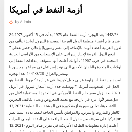
أزمة النفط في أمريكا
by
Admin
24‏‏/5‏‏/1442 بعد الهجرة أزمة النفط عام 1973 بدأت في 15 أكتوبر 1973،
عندما قام أعضاء منظمة الدول العربية المصدرة للبترول أوابك (تتألف من
الدول العربية أعضاء أوبك بالإضافة إلى مصر وسوريا) بإعلان حظر نفطي "
لدفع الدول الغربية لإجبار إسرائيل على الإنسحاب من الأراضي العربية
المحتلة في حرب 1967" ، أوابك أعلنت أنها ستوقف إمدادات النفط إلى
الولايات المتحدة والبلدان الأخرى التي تؤيد إسرائيل في صراعها مع سوريا
ومصر والعراق. 28‏‏/8‏‏/1441 بعد الهجرة
للمزيد من تغطيات زاوية عربي حول كورونا: في عز أزمة كورونا.. النفط هو
الحل في السعودية. أمريكا. * ووصلت حدة أزمة أسعار البترول في أبريل
2020 بعد نزول سعر خام النفط الأمريكي في العقود المستقبلية لأقل من
صفر لأول مرة في تاريخه مع تخمة المعروض وعبء تكاليف التخزين. Jan
13, 2021 · اللافت هنا، تعاني سورية أزمة كبيرة في المشتقات النفطية
كالغاز والمازوت والبنزين، والمواطن بأمس الحاجة لنفط بلاده، بينما تصر
تركيا على سرقته من حقول النفط الواقعة على الضفة اليمنى للفرات Jan
13, 2021 · أعلنت إدارة معلومات الطاقة الأمريكية في تقرير صادر اليوم
الأربعاء، عن ‏تراجع مخزونات النفط في الولايات المتحدة بنحو 3.2 مليون