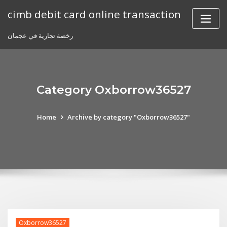
Skip
cimb debit card online transaction
to
content
رخصة تجارية في عجمان
Category Oxborrow36527
Home
Archive by category "Oxborrow36527"
Oxborrow36527