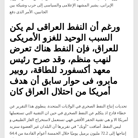
الإيرانى، يشير المشهد الإعلامى والسياسى إلى حرب وشيكة بين
الجانبين، الأمر الذى دفع
ورغم أن النفط العراقى لم يكن
السبب الوحيد للغزو الأمريكى
للعراق، فإن النفط هناك تعرض
لنهب منظم، وقد صرح رئيس
معهد أكسفورد للطاقة، روبير
مابرو، فى حوار سابق أن هدف
أمريكا من احتلال العراق كان
تحديات إنتاج النفط الصخري في الولايات المتحدة. ينطوي هذا التقرير عن
خطاء فادح اذ يتكلم عن النفط الصخري في حين ان التقنية التي تستعملها
أمريكا الا و هي تقنية الحفر الأفقي فهي تستعمل لاستخراج الغاز الطبيعي و
ليس النفط. أضافت "أوبك" في تقريرها أن البلدان غير العضوة ستزيد
إنتاجها إلى 72.2 مليون برميل يوميًا خلال الخمسة أعوام القادمة من 64.4