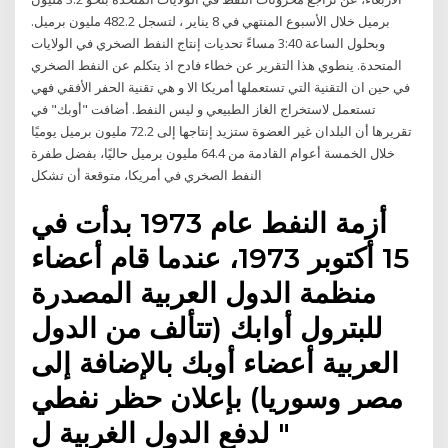
برميل خلال الأسبوع ‏المنتهي في 8 يناير ، لتسجل 482.2 مليون برميل.‏
وبحلول الساعة 3:40 مساءً تحديات إنتاج النفط الصخري في الولايات
المتحدة. ينطوي هذا التقرير عن خطاء فادح اذ يتكلم عن النفط الصخري
في حين ان التقنية التي تستعملها أمريكا الا و هي تقنية الحفر الأفقي فهي
تستعمل لاستخراج الغاز الطبيعي و ليس النفط. أضافت "أوبك" في
تقريرها أن البلدان غير العضوة ستزيد إنتاجها إلى 72.2 مليون برميل يوميًا
خلال الخمسة أعوام القادمة من 64.4 مليون برميل حاليًا، بفضل طفرة
النفط الصخري في أمريكا، متوقعة أن تشكل
أزمة النفط عام 1973 بدأت في
15 أكتوبر 1973، عندما قام أعضاء
منظمة الدول العربية المصدرة
للبترول أوابك (تتألف من الدول
العربية أعضاء أوبك بالإضافة إلى
مصر وسوريا) بإعلان حظر نفطي
" لدفع الدول الغربية ل