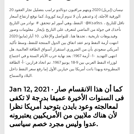
20 نيسان (إبريل) 2020 ويتهم مراقبون دونالدو ترامب بتضليل تجار العقود
الورقية الآجلة، إذ وعدهم بأن لا تدوم أزمة كورونا، كما توقع ارتفاع أسعار
النفط، وهي أمور لم تتحقق. # نوادر من التاريخ · @Ksa9ss. ناقل للتاريخ ،
نأخذك في جولة من الماضي لتتعرف على التاريخ بإيجاز . معلومات وصور
وفيديوهات تاريخية ، تجدها هنا.. للتواصل والإعلان . 10 أيار (مايو) 2020
انتهت أزمة النفط وتم عقد اتفاق بين الدول المنتجة للنفط، وسط تأكيد
أمريكي سعودي بأن من الضروري استقرار أسواق الطاقة العالمية. هل
انتهى التهديد -1- ﺃﺯﻣﺔ 1967: ﺑﻌﺪ ﻧﻬﺎﻳﺔ ﺣﺮﺏ ﺍﻷﻳﺎﻡ ﺍﻟﺴﺘﺔ ﻭ ﻓﻲ ﺍﺟﺘﻤﺎﻉ
ﻟﻮﺯﺭﺍﺀ ﺍﻟﻨﻔﻂ ﺍﻟﻌﺮﺑﻲ ﺑﻴﻦ 9-18 ﻳﻮﻧﻴﻮ 1967. ﺗﻢ ﺍﺗﺨﺎﺫ ﻗﺮﺍﺭﻳﻦ: -ﺃ- ﺍﻟﻄﺎﻗﺔ
ﺍﻟﻤﻄﺮﻭﺣﺔ ﻭﺑﻬﺬﺍ ﺑﺎﺗﺖ ﺃﻣﺮﻳﻜﺎ ﺑﻴﻦ ﺧﻴﺎﺭﻳﻦ ﺍﻷﻭﻝ ﺇﻣﺎ ﺭﻓﻊ ﺳﻌﺮ ﺍﻟﻨﻔﻂ ﺩﺍﺧﻞ
ﺍﻟﺒﻼﺩ ﻭﺍﻟﺴﻤﺎﺡ.
Jan 12, 2021 · كما أن هذا الانقسام صار
فى السنوات الأخيرة عميقا بدرجة لا تكفى
لمعالجته وعود بايدن بتوحيد أمريكا نظرا
لأن هناك ملايين من الأمريكيين يعتبرونه
عدوا وليس مجرد خصم سياسى.