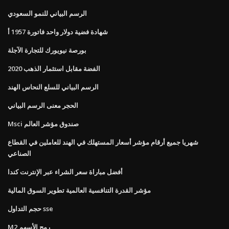
الرسم البياني للنمو السعودي
شهادة فضية دولار واحد فاتورة 1957 أ
بورصة نيويورك للتجارة الآجلة
الفضة مقابل استثمار الذهب 2020
الرسم البياني للسلع النحاس الهند
الحجر معنى الرسم البياني
Msci صندوق مؤشر العالم
شهريا جميع أرقام مؤشر أسعار المستهلك في الهند للعاملين في القطاع
الصناعي
أفضل مباراة سعر الشراء عبر الإنترنت كندا
مؤشر القدرة التنافسية العالمية تطوير السوق المالية
حجم التداول sse
M2 رمح الأسهم