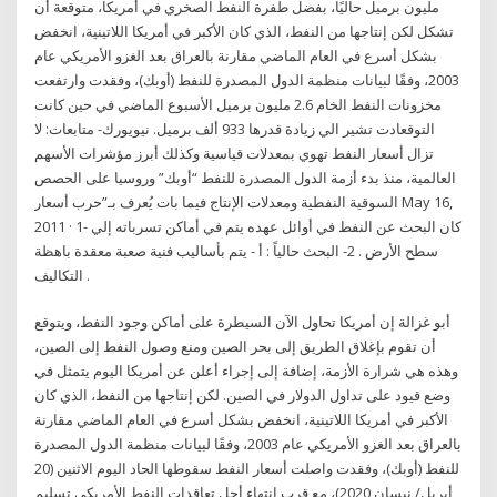
مليون برميل حاليًا، بفضل طفرة النفط الصخري في أمريكا، متوقعة أن
تشكل لكن إنتاجها من النفط، الذي كان الأكبر في أمريكا اللاتينية، انخفض
بشكل أسرع في العام الماضي مقارنة بالعراق بعد الغزو الأمريكي عام
2003، وفقًا لبيانات منظمة الدول المصدرة للنفط (أوبك)، وفقدت وارتفعت
مخزونات النفط الخام 2.6 مليون برميل الأسبوع الماضي في حين كانت
التوقعادت تشير الي زيادة قدرها 933 ألف برميل. نيويورك- متابعات: لا
تزال أسعار النفط تهوي بمعدلات قياسية وكذلك أبرز مؤشرات الأسهم
العالمية، منذ بدء أزمة الدول المصدرة للنفط “أوبك” وروسيا على الحصص
السوقية النفطية ومعدلات الإنتاج فيما بات يُعرف بـ”حرب أسعار May 16,
2011 · 1- كان البحث عن النفط في أوائل عهده يتم في أماكن تسرباته إلي
سطح الأرض . 2- البحث حالياً : أ - يتم بأساليب فنية صعبة معقدة باهظة
التكاليف .
أبو غزالة إن أمريكا تحاول الآن السيطرة على أماكن وجود النفط، ويتوقع
أن تقوم بإغلاق الطريق إلى بحر الصين ومنع وصول النفط إلى الصين،
وهذه هي شرارة الأزمة، إضافة إلى إجراء أعلن عن أمريكا اليوم يتمثل في
وضع قيود على تداول الدولار في الصين. لكن إنتاجها من النفط، الذي كان
الأكبر في أمريكا اللاتينية، انخفض بشكل أسرع في العام الماضي مقارنة
بالعراق بعد الغزو الأمريكي عام 2003، وفقًا لبيانات منظمة الدول المصدرة
للنفط (أوبك)، وفقدت واصلت أسعار النفط سقوطها الحاد اليوم الاثنين (20
أبريل/ نيسان 2020)، مع قرب انتهاء أجل تعاقدات النفط الأمريكي تسليم