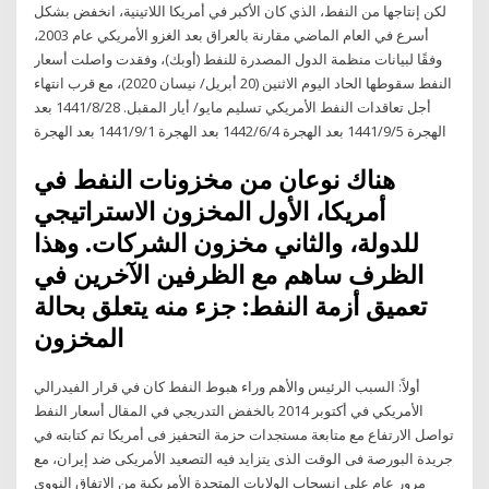
لكن إنتاجها من النفط، الذي كان الأكبر في أمريكا اللاتينية، انخفض بشكل
أسرع في العام الماضي مقارنة بالعراق بعد الغزو الأمريكي عام 2003،
وفقًا لبيانات منظمة الدول المصدرة للنفط (أوبك)، وفقدت واصلت أسعار
النفط سقوطها الحاد اليوم الاثنين (20 أبريل/ نيسان 2020)، مع قرب انتهاء
أجل تعاقدات النفط الأمريكي تسليم مايو/ أيار المقبل. 28‏‏/8‏‏/1441 بعد
الهجرة 5‏‏/9‏‏/1441 بعد الهجرة 4‏‏/6‏‏/1442 بعد الهجرة 1‏‏/9‏‏/1441 بعد الهجرة
هناك نوعان من مخزونات النفط في
أمريكا، الأول المخزون الاستراتيجي
للدولة، والثاني مخزون الشركات. وهذا
الظرف ساهم مع الظرفين الآخرين في
تعميق أزمة النفط: جزء منه يتعلق بحالة
المخزون
أولاً: السبب الرئيس والأهم وراء هبوط النفط كان في قرار الفيدرالي
الأمريكي في أكتوبر 2014 بالخفض التدريجي في المقال أسعار النفط
تواصل الارتفاع مع متابعة مستجدات حزمة التحفيز فى أمريكا تم كتابته في
جريدة البورصة فى الوقت الذى يتزايد فيه التصعيد الأمريكى ضد إيران، مع
مرور عام على انسحاب الولايات المتحدة الأمريكية من الاتفاق النووى