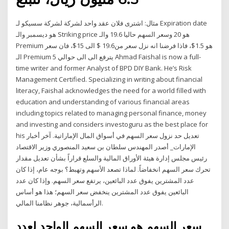
مثال: اشترى فلان عقد واحد لشركة لشركة سسيكو لـ Expiration date
هو ديسمبر والـ Striking price هو 20 وسعر السهم حاليا 19.6 والـ
Premium هو 1.5$، فاذا فرضنا انه نزل سعر من19.6 $ الى 15$، فان سعر
الـ Premium يترفع الى الى حوالي 5 Ahmad Faishal is now a full-
time writer and former Analyst of BPD DIY Bank. He’s Risk
Management Certified. Specializing in writing about financial
literacy, Faishal acknowledges the need for a world filled with
education and understanding of various financial areas
including topics related to managing personal finance, money
and investing and considers investoguru as the best place for
his تعديل حد نزول سعر السهم في أسواق المال الإماراتية. آخر أخبار
الإمارات_ أصدر المهندس سلطان بن سعيد المنصوري وزير الاقتصاد
رئيس مجلس إدارة هيئة الأوراق المالية والسلع قراراً بشأن تعديل مقدار
تحرك سعر السهم انخفاضاً. لماذا تصعد الأسهم وتهبط؟ بوجه عام، إذا كان
عدد المشترين يفوق عدد البائعين، يرتفع سعر السهم. وإذا كان عدد
البائعين يفوق عدد المشترين ينخفض سعر السهم؛ هذا هو أساس
الرأسمالية، جوهر نظامنا المالي.
سعر السهم هو سعر السهم الواحد لعدد