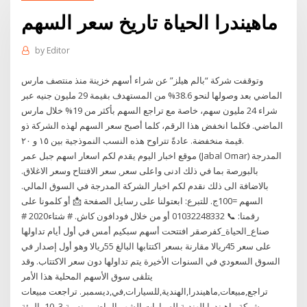
ماهيندرا الحياة تاريخ سعر السهم
by
Editor
وتوقفت شركة “بالم هيلز” عن شراء أسهم خزينة منذ منتصف مارس
الماضي بعد وصولها لنحو 38.6% من المستهدف بقيمة 29 مليون جنيه عبر
شراء 24 مليون سهم، خاصة مع تراجع السهم بأكثر من 19% خلال مارس
الماضي. فكلما انخفض هذا الرقم، كلما أصبح سعر السهم لهذه الشركة ذو
قيمة منخفضة. عادةً تتراوح هذه النسب النموذجية بين ١٥ و ٢٠.
موقع اخبار اليوم يقدم لكم اسعار اسهم جبل عمر (Jabal Omar) المدرجة
بالبورصة بما في ذلك ادنى واعلى سعر, سعر الافتتاح وسعر الاغلاق.
بالاضافة الى ذلك نقدم لكم اخبار الشركة المدرجة في السوق المالي.
السهم =100ج. للتبرع: ابعتولنا على رسايل الصفحة 📩 أو كلمونا على
رقمنا: 📞 01032248332 أو من خلال فودافون كاش. # شتاء2020 #
صناع_الحياة_كفرصقر افتتحت أسهم سبكيم أمس في أول أيام تداولها
على سعر 45ريالا مقارنة بسعر اكتتابها البالغ 55ريالا وهو أول إصدار في
السوق السعودي في السنوات الأخيرة يتم تداولها دون سعر الاكتتاب. وقد
يتلقى سوق الأسهم المحلية هذا الأمر
تراجع,مبيعات,ماهيندرا,الهندية,للسيارات,في,ديسمبر. تراجعت مبيعات
شركة ماهيندرا الهندية للسيارات الشهر الماضي بنسبة 3ر10 بالمئة