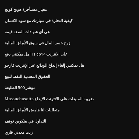
معيار مستأجرة هونج كونج
كيفية التجارة في سيارتك مع سوء الائتمان
هي أي شهادات الفضة قيمة
زوج خسر المال في سوق الأوراق المالية
هل يمكنني دفع irs cp14 على الانترنت
هل يمكنني إلغاء إيداع الودائع عبر الإنترنت فارجو
الحقوق المعدنية النفط للبيع
مؤشر 500 الطليعة
Massachusetts ضريبة المبيعات على الانترنت الايداع
متطلبات لنا هامش الأوراق المالية
التداول في بيتكوين توقف
زيت معدني قاري