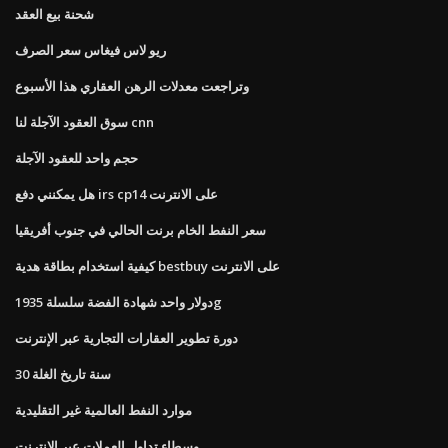
شحنة بيع العقد
ريو لاس فيغاس سعر الصرف
وتراجعت معدلات الرهن العقاري هذا الأسبوع
سوق العقود الآجلة لنا cnn
حجم واحد للعقود الآجلة
هل يمكنني دفع irs cp14 على الانترنت
سعر النفط الخام برنت الحالي في جنوب أفريقيا
كيفية استخدام بطاقة هدية bestbuy على الانترنت
دولار واحد شهادة الفضة سلسلة 1935g
دورة تطوير العقارات التجارية عبر الإنترنت
30 سنة تاريخ الغلة
موارد النفط العالمية غير التقليدية
وسطاء تداول العملات عبر الإنترنت