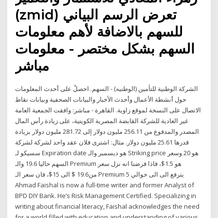
(zmid) تعرض الرسم البياني
للسهم بالاضافة لأهم معلومات
السهم بشكل مختصر - معلومات
مباشر
الشركة الوطنية للتأمين (الوطنيه) - السهم. احصلْ على أحدث المعلومات
حول أنشطة الأعمال وأحدث الأخبار والبيانات الصحفية وبيانات نقاط
الاتصال على النسخة لموقع زاوية. القاهرة - مباشر: وافقت الجمعية العامة
غير العادية للشركة القابضة المصرية الكويتية، على زيادة رأس المال
المصدر والمدفوع من 256.11 مليون دولار إلى 281.72 مليون دولار بزيادة
قدرها 25.61 مليون دولار. مثال: اشترى فلان عقد واحد لشركة لشركة
سسيكو لـ Expiration date هو ديسمبر والـ Striking price هو 20 وسعر
السهم حاليا 19.6 والـ Premium هو 1.5$، فاذا فرضنا انه نزل سعر
من19.6 $ الى 15$، فان سعر الـ Premium يترفع الى الى حوالي 5
Ahmad Faishal is now a full-time writer and former Analyst of
BPD DIY Bank. He’s Risk Management Certified. Specializing in
writing about financial literacy, Faishal acknowledges the need
for a world filled with education and understanding of various