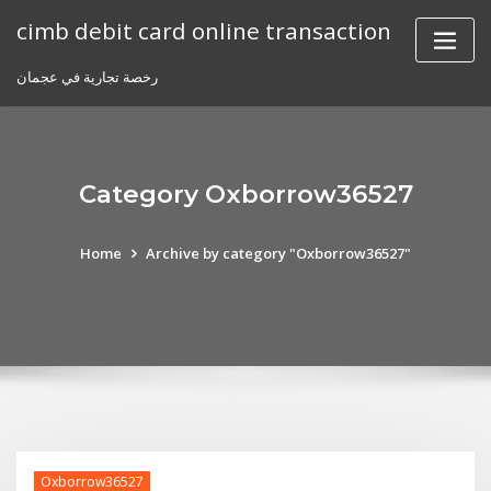
Skip
cimb debit card online transaction
to
content
رخصة تجارية في عجمان
Category Oxborrow36527
Home
Archive by category "Oxborrow36527"
Oxborrow36527