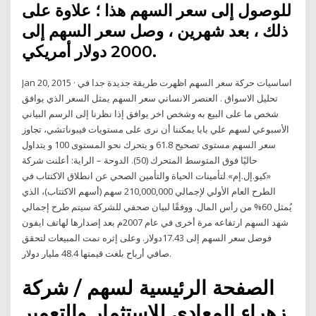
للوصول إلى سعر السهم هذا ؛ علاوة على
ذلك ، بعد شهرين ، وصل سعر السهم إلى
2000 دولار أمريكي.
Jan 20, 2015 · اساسيات حركة سعر السهم اظهرت طريقة جديدة جدا في
تحليل الاسواق . العنصر الانساني سعر السهم يمثل السعر الذي يوافق
شخص ما على البيع به وشخص اخر يوافق إذا نظرنا إلى الرسم البياني
الأسبوعي لسهم علي بابا يمكننا أن نرى على مستويات فيبوناتشي، تجاوز
سعر السهم مستوى تصحيح 61.8 و يتحرك نحو المستوى 100 و يتداول
حاليًا فوق المتوسط المتحرك (50). الدوحة – الراية: أعلنت شركة
«كيو.إل.إم» لتأمينات الحياة والتأمين الصحي عن انطلاق الاكتتاب في
الطرح العام الأولي لإجمالي 210,000,000 سهم (أسهم الاكتتاب)، الذي
يُمثل 60% من رأس المال. ووفقًا لبيان صحفي للشركة سيتم طرح إجمالي
شهد السهم ارتفاعه مرة أخرى في عام 2007م بعد إصدارها لهاتف ايفون
فوصل سعر السهم إلى 17.43دولار. وعلى إثره نمت المبيعات لتحقق
صافي أرباح بلغت قيمتها 48.4 مليار دولار.
الصفحة الرئيسية لسهم / شركة
زهراء المعادي للاستثمار والتعمير