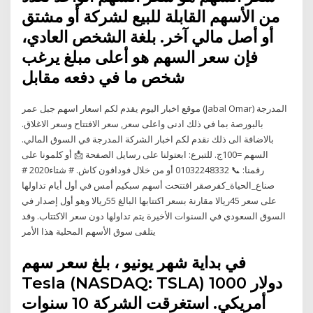
من الأسهم القابلة للبيع لشركة أو مشتق
أو أصل مالي آخر. بلغة الشخص العادي،
فإن سعر السهم هو أعلى مبلغ يرغب
شخص ما في دفعه مقابل
موقع اخبار اليوم يقدم لكم اسعار اسهم جبل عمر (Jabal Omar) المدرجة
بالبورصة بما في ذلك ادنى واعلى سعر, سعر الافتتاح وسعر الاغلاق.
بالاضافة الى ذلك نقدم لكم اخبار الشركة المدرجة في السوق المالي.
السهم =100ج. للتبرع: ابعتولنا على رسايل الصفحة 📩 أو كلمونا على
رقمنا: 📞 01032248332 أو من خلال فودافون كاش. # شتاء2020 #
صناع_الحياة_كفرصقر افتتحت أسهم سبكيم أمس في أول أيام تداولها
على سعر 45ريالا مقارنة بسعر اكتتابها البالغ 55ريالا وهو أول إصدار في
السوق السعودي في السنوات الأخيرة يتم تداولها دون سعر الاكتتاب. وقد
يتلقى سوق الأسهم المحلية هذا الأمر
في بداية شهر يونيو ، بلغ سعر سهم
Tesla (NASDAQ: TSLA) 1000 دولار
أمريكي. استغرقت الشركة 10 سنوات