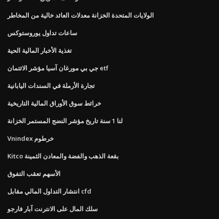
الولايات المتحدة الخزانة معدلات العائد خالية من المخاطر
ساعات تداول يوروستوكس
تغذية الأخبار المالية الحية
جي بي مورغان آسيا مؤشر الائتمان etf
تجارة الأرملة في السندات اليابانية
خرائط سوق الأوراق المالية التاريخية
لنا 1 سنة تاريخ مؤشر النضج المستمر الخزانة
Vnindex خرطوم
Kitco بقعة الذهب والفضة والمعادن الثمينة
الأسهم تعقب التفوق
انتشار التداول المالي مقابل cfd
سلك المال على الانترنت آبار فارجو