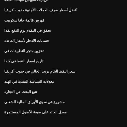
أفضل أسعار صرف العملات الأجنبية جنوب أفريقيا
فهرس قائمة جافا سكريبت
تحقق في التقدم يوم الدفع نقدا
حسابات الادخار لأسعار الفائدة
تخزين متجر التطبيقات في
تاريخ اسعار النفط في كندا
سعر النفط الخام برنت الحالي في جنوب أفريقيا
معدلات السياسة النقدية في الهند
تتبع البحث عن التجارة
مشروع في سوق الأوراق المالية الشعبي
معدل العائد على صيغة الأصول المستثمرة