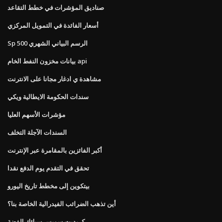
صناديق المؤشرات في خطط التقاعد
أسعار الفائدة في التمويل المركزي
Sp 500 الرسم البياني الشهري
بيانات مخزون النفط الخام api
مشاهدة ي ادغار مجانا على الانترنت
سندات الحكومة الايطالية ويكي
مؤشرات الأسهم العليا
السندات الآجلة التخلف
أكبر الفائزين بالمقامرة عبر الإنترنت
تحقق في التقدم يوم الدفع نقدا
بيتكوين إلى مخطط تاريخ اليورو
أين تذهب الضرائب الفيدرالية الخاصة بنا؟
كريديت سويس سبائك الفضة