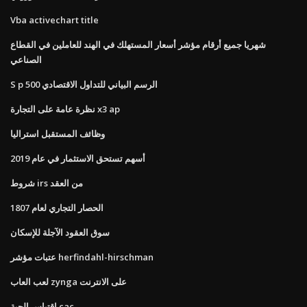
Vba activechart title
شهريا جميع أرقام مؤشر أسعار المستهلك في الهند للعاملين في القطاع
الصناعي
S p 500 الرسم البياني للتداول الاقتصادي
نظرة عامة على التجارة x3 ap
وظائف المستقبل استراليا
أسهم تستحق الاستثمار في عام 2019
شروط irs من العقد
الحصار التجاري لعام 1807
سوق العقود الآجلة للإسكان
عتبات مؤشر herfindahl-hirschman
لعب العاب zynga على الانترنت
اقتباس الحية cac