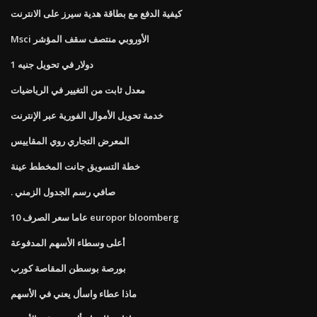
كيفية الدفع مع بطاقة هدية سيرز على الانترنت
Msci الأوروبي منتصف سقف المؤشر
1 دولار في تحويل جنيه
معدل ثابت من التغيير في الرياضيات
خدمة تحويل الأموال الفورية عبر الإنترنت
المعرض التجاري روي المقاييس
خطة التسويق جانت المخطط عينة
. صافي رسم الجدول الزمني
10 عاما سعر الصرف europor bloomberg
أعلى وسطاء الأسهم المدفوعة
بورصة بوسطن المقاصة كورب
ماذا عطاء واسأل يعني في الأسهم