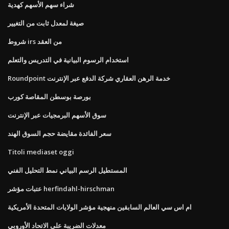
شراء سهم الأسهم كهدية
صيغة لمعدل ثابت من التغيير
شروط irs من العقد
استخدام الرسوم البيانية في التدريس والتعلم
Roundpoint خدمة الرهن العقاري شركة الدفع عبر الإنترنت
بورصة بوسطن المقاصة كورب
سوق الأسهم البرمجيات عبر الإنترنت
سعر الفائدة مقايضة حجم السوق الهند
Titoli mediaset oggi
المستطيل الرسم البياني نمط التحليل الفني
عتبات مؤشر herfindahl-hirschman
ام اس سي العالم السابقين منهجية مؤشر الولايات المتحدة الأمريكية
معدلات الضريبة على الاتحاد الأوروبي