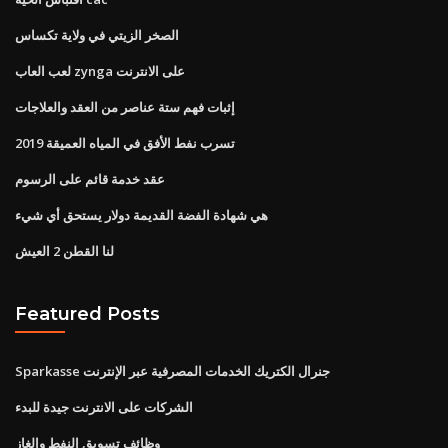
الصخر الزيتي في ولاية تكساس
لعب العاب zynga على الانترنت
إثبات فهم ستة عناصر من العقد والعلاجات
تسرب نفط الأفق في المياه العميقة 2019
عقد خدمة قائم على الرسوم
هي شهادة الفضة القديمة دولار يستحق أي شيء
لنا القطن 2 العيش
Featured Posts
Sparkasse جنرال الكتريك الخدمات المصرفية عبر الإنترنت
الشركات على الانترنت جيدة للبدء
وظائف تسويق النفط والغاز