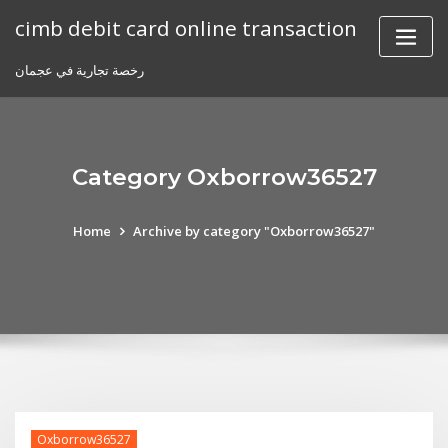
Skip
cimb debit card online transaction
to
content
رخصة تجارية في عجمان
Category Oxborrow36527
Home
Archive by category "Oxborrow36527"
Oxborrow36527