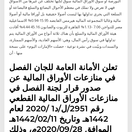
البورصة أو سوق الأوراق المالية سوق لكنها تختلف عن غيرها من الأسواق
فهي لا تعرض ولا تملك في معظم الأحوال البضائع والسلع فالبضاعة أو
السلعة التي يجري تداولها بها ليست أصولا حقيقية بل أوراقا مالية أو أصولا
مالية وغالبا المجموعه الماليه هيرمس القابضه 15.95-0.94% الاسماعيلية
مصر للدواجن 7.06 -1.13% القاهرة للزيوت والصابون 45.16 4.44% أفادت
هيئة الأوراق المالية والسلع بأن هناك ثلاثة أنواع من الأوراق المالية يتم
تداولها في سوق رأس المال، وهي: الأسهم العادية، والأسهم الممتازة،
والسندات.وبيّنت في نشرة توعية - حصلت «الإمارات اليوم» على نسخة
منها - أن
تعلن الأمانة العامة للجان الفصل
في منازعات الأوراق المالية عن
صدور قرار لجنة الفصل في
منازعات الأوراق المالية القطعي
رقم 2951/ل/د1 /2020 لعام
1442هـ وتاريخ 1442/02/11هـ
الموافق 2020/09/28م، وذلك