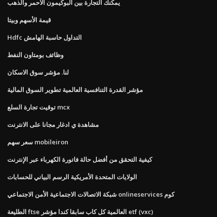
يمكنك التجارة بين البوكيمون الأحمر والذهب
قيمة الأسهم وبيتا
Hdfc التداول حاسبة الهامش
وظائف بومتاون النفط
لنا. مؤشر سوق الاسكان
مؤشر القدرة التنافسية العالمية تطوير السوق المالية
توقيت تجارة السلع mcx
مشاهدة ي ادغار مجانا على الانترنت
سعر سهم mobileiron
كيفية التحقق من أفضل حالة فاتورة الكهرباء عبر الإنترنت
الولايات المتحدة الأمريكية الرسم البياني للحسابات
شبكة الاتصالات الاجتماعية الأمن الاجتماعي onlineservices كوم
الطليعة ftse العالمية كل كاب سابقا كندا مؤشر etf (vxc)