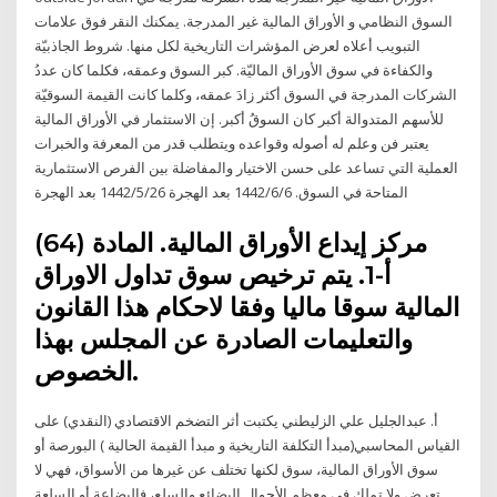
السوق النظامي و الأوراق المالية غير المدرجة. يمكنك النقر فوق علامات
التبويب أعلاه لعرض المؤشرات التاريخية لكل منها. شروط الجاذبيّة
والكفاءة في سوق الأوراق الماليّة. كبر السوق وعمقه، فكلما كان عددُ
الشركات المدرجة في السوق أكثر زادَ عمقه، وكلما كانت القيمة السوقيّة
للأسهم المتدوالة أكبر كان السوقُ أكبر. إن الاستثمار في الأوراق المالية
يعتبر فن وعلم له أصوله وقواعده ويتطلب قدر من المعرفة والخبرات
العملية التي تساعد على حسن الاختيار والمفاضلة بين الفرص الاستثمارية
المتاحة في السوق. 6‏‏/6‏‏/1442 بعد الهجرة 26‏‏/5‏‏/1442 بعد الهجرة
مركز إيداع الأوراق المالية. المادة (64)
أ-1. يتم ترخيص سوق تداول الاوراق
المالية سوقا ماليا وفقا لاحكام هذا القانون
والتعليمات الصادرة عن المجلس بهذا
الخصوص.
أ. عبدالجليل علي الزليطني يكتبت أثر التضخم الاقتصادي (النقدي) على
القياس المحاسبي(مبدأ التكلفة التاريخية و مبدأ القيمة الحالية ) البورصة أو
سوق الأوراق المالية، سوق لكنها تختلف عن غيرها من الأسواق، فهي لا
تعرض ولا تملك في معظم الأحوال البضائع والسلع، فالبضاعة أو السلعة