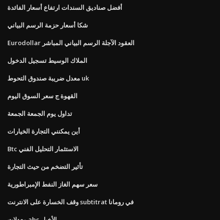
أفضل صناديق السندات ارتفاع أسعار الفائدة
شكا أسعار حزمة الرسم البياني
Eurodollar العقود الآجلة الرسم البياني المباشر
الملاك الوسيط تسجيل الدخول
معدل ضريبة صندوق التحوط uk
القهوة ج سعر السوق اليوم
تداول يوم الجمعة الجمعة
أين يمكنني التجارة الخيارات
Btc الاستثمار التحليل الفني
تأثير التضخم من حيث التجارة
سعر سهم الغاز النفط الإمبراطورية
وقف الخسارة على الانترنت subtitrat في رومانا
معدلات abc الأخبار