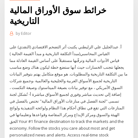
خرائط سوق الأوراق المالية
التاريخية
by
Editor
أ. عبدالجليل علي الزليطني يكتبت أثر التضخم الاقتصادي (النقدي) على
القياس المحاسبي(مبدأ التكلفة التاريخية و مبدأ القيمة الحالية )
قياس الأدوات المالية وترقّبها مستقبلاً على أساس القيمة العادلة مما
يجعلها تتجنب الخسارات حيث أنها ستضع خطة ليكون هناك وضع مناسب
ما بين التكلفة التاريخية والمطلوبات. هو موقع متكامل يهتم بتوفير البيانات
التاريخية لجميع الأسواق العربية والخليجية والعالمية ،وجميع شركات
السوق الأمريكي ، مع توفير بيانات بصيغة الميتاستوك وصيغة التكست ،
إضافة إلي تحديث مباشر وفوري لجميع الأسواق مباشرة أ- تُشكل لجنة
تسمى "لجنة الفصل في منازعات الأوراق المالية" تختص بالفصل في
المنازعات التي تقع في نطاق أحكام هذا النظام ولوائحه التنفيذية ولوائح
الهيئة والسوق ومركز الإيداع ومركز المقاصة وقواعدها وتعليماتها في
الحق Your #1 finance destination to track the markets and the
economy. Follow the stocks you care about most and get
personalized news and alerts. Access real-time stock