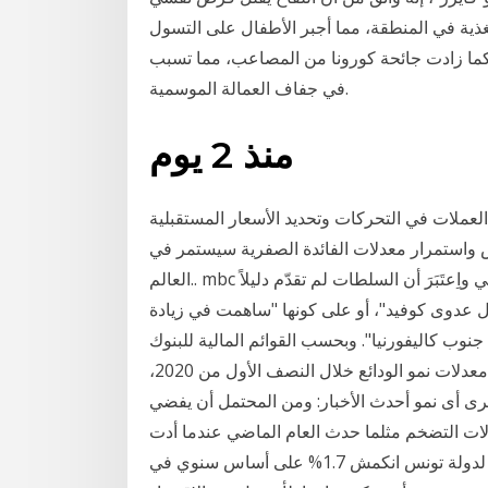
سوء التغذية في المنطقة، مما أجبر الأطفال على التسول
 كما زادت جائحة كورونا من المصاعب، مما تسبب
في جفاف العمالة الموسمية.
منذ 2 يوم
لعملات في التحركات وتحديد الأسعار المستقبلية
 معدلات الفائدة الصفرية سيستمر في Jul 21, 2018 · أعلى معدلات الأعمار في
العالم.. mbc الأخبار. 3:23. جائزة وعي من لحظة الانطلاق وحتى اليوم .. في واِعتَبَرَ أن السلطات لم تقدّم دليلاً
 عدوى كوفيد"، أو على كونها "ساهمت في زيادة
وب كاليفورنيا". وبحسب القوائم المالية للبنوك
الخاصة الستة عشر، فإن نحو 5 بنوك فقط نجحت فى زيادة معدلات نمو الودائع خلال النصف الأول من 2020،
لم تحقق لها بنوك أخرى أى نمو أحدث الأخبار: ومن المحتمل أن يفضي
 مثلما حدث العام الماضي عندما أدت May 22, 2020 · قال المعهد
الوطني للإحصاء اليوم الجمعة، إن الناتج المحلي الإجمالي لدولة تونس انكمش 1.7% على أساس سنوي في