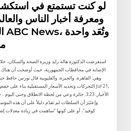
لو كنت تستمتع في استكشا
ومعرفة أخبار الناس والعالم،
ال
من أكثر الصحفيين الذين
وهي: القاهرة، والجيزة، والقليوبية قال نورس حافظ خبي
التحركات وتحديد الأسعار المستقبلية بناء على خفض وا
واِعتَبَرَ أن السلطات لم تقدّم دليلاً على أن هذه ا
كوفيد"، أو على كونها "ساهمت في زيادة معدلات إ