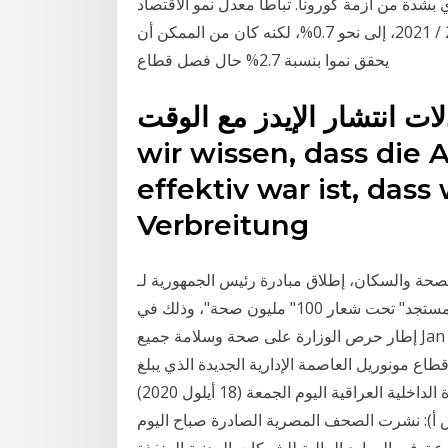
سياحة الحيوي بشدة من أزمة كورونا. تباطأ معدل نمو الاقتصاد
المصري خلال الربع الأول من العام المالي الحالي 2020 / 2021، إلى نحو 0.7%، لكنه كان من الممكن أن
يحقق نموا بنسبة 2.7% حال فصل قطاع
 انتشار الإيدز مع الوقت. Der Grund, weswegen
wir wissen, dass di
effektiv war ist, das
Verbreitung
لصحة والسكان، إطلاق مبادرة رئيس الجمهورية لـ
"متابعة حالات العزل المنزلي لمرضى فيروس كورونا المستجد" تحت شعار 100" مليون صحة"، وذلك في
إطار حرص الوزارة على صحة وسلامة جميع Jan 22, 2021 · كتب – أسامة علي: أجرى الفريق كامل الوزير
طاع مونوريل العاصمة الإدارية الجديدة الذي يبلغ
طوله 56.5 كم، ويضم 22 محطة. رووداو ديجيتال أكدت وزارة الداخلية العراقية اليوم الجمعة (18 أيلول 2020)
ش أ): نشرت الصحف المصرية الصادرة صباح اليوم
فير الموارد المالية للشركات المدنية المنفذة