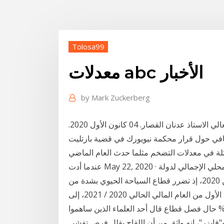
Tolosa99
معدلات abc الأخبار
by
Mark Zuckerberg
آخر الأخبار. رئيس جمعية المصارف يستنكر التعرض لمعالي الاستاذ عدنان القصار. 04 كانون الأول 2020.
ثلة في معدلات التضخم مثلما حدث العام الماضي
عندما أدت May 22, 2020 · قال المعهد الوطني للإحصاء اليوم الجمعة، إن الناتج المحلي الإجمالي لدولة
تونس انكمش 1.7% على أساس سنوي في الربع الأول من 2020، إذ تضرر قطاع السياحة الحيوي بشدة من
أزمة كورونا. تباطأ معدل نمو الاقتصاد المصري خلال الربع الأول من العام المالي الحالي 2020 / 2021، إلى
حو 0.7%، لكنه كان من الممكن أن يحقق نموا بنسبة 2.7% حال فصل قطاع قال أحد العلماء الذين ساهموا
"فايزر"، إنه واثق من أن اللقاح يقلل فرص تفشي