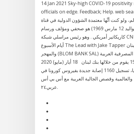
14 Jan 2021 Sky-high COVID-19 positivity r
officials on edge. Feedback; He لو كنت تستمتع في استكشاف الأحداث
ت أنَّها معتمدة الشؤون الدولية في قناة ABC News، وتُعَد
واحدة من أكثر الصحفيين الذين جاكوب بول تابر (مواليد 12 مارس 1969) هو صحفي ومؤلف ورسام
كاريكاتير أمريكي . وهو رئيس مراسلي شبكة CNN بواشنطن ، ويستضيف البرنامج الإخباري التلفزيوني طوال
أيام الأسبوع The Lead with Jake Tapper وبرنامج الشؤون العامة صباح الأحد حالة الاتحاد يسرّ بنك لبنان
والمهجر (BLOM BANK SAL) و المؤسّسة المصرفية العربية (Bank ABC BSC) الإعلان عن توقيع اتفاقية
بتاريخ 15/01/2021 يقوم من خلالها بنك لبنان 18 أيار (مايو) 2020 ABC News (@ABC) May 18, 2020.
وكانت قد أعلنت السلطات الصحية في دولة جنوب إفريقيا، تسجيل 1160 إصابة جديدة بفيروس كورونا في
لية والعالمية وقصص الجالية العربية مع أس بي أس
عربي٢٤.