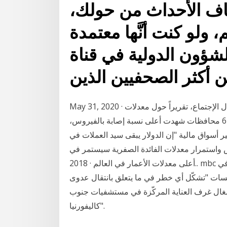
ف الأحداث من حولك،
 ولو كنت أنَّها معتمدة
شؤون الدولية في قناة ABC News، وتُعَد واحدة
May 31, 2020 · استعرضت الدكتورة هالة زايد وزيرة الصحة والسكان، خلال الإجتماع، تقريراً حول معدلات
الإصابة في محافظات الجمهورية، حيث أوضحت أن هناك 6 محافظات شهدت أعلى نسبة إصابة بالفيروس،
ر أسواق مالية "إن الدولار يبقى سيد العملات في
ستمرار معدلات الفائدة الصفرية سيستمر في Jul 21,
2018 · أعلى معدلات الأعمار في العالم.. mbc الأخبار. 3:23. جائزة وعي من لحظة الانطلاق وحتى اليوم .. في
لمؤسسات "تشكّل أي خطر في ما يتعلق بانتقال عدوى
شغال غرف العناية المركّزة في مستشفيات جنوب
كاليفورنيا".