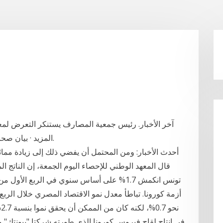
المزيد · بيان صحافي حول قرار محكمة نيويورك في قضية بارتليت.
أحدث الأخبار: ومن المحتمل أن يفضي ذلك إلى زيادة مما
ن
في إنتاج لقاح فيروس كورونا الذي طورته شركتا "بيونتك" و