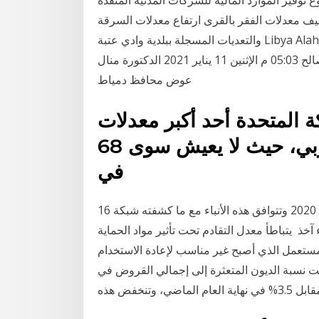
ف معدلات الفقر بالقرى ارتفاع معدلات السرقة
والتعديات المسجلة ببلدية وادي عتبة Libya Alahrar TV - قناة ليبيا الأحرار 3.1K views · Yesterday
محافظ دمياط توجه بالإسراع في معدلات فحص طلبات التصالح 05:03 م الإثنين 11 يناير 2021 الدكتورة منال
عوض محافظ دمياط
 المتحدة أحد أكبر معدلات
التفكك الأسري في العالم الغربي، حيث لا يعيش سوى 68
في
16 نيسان (إبريل) 2020 وتتوافق هذه الأنباء مع ما كشفته شبكة ABC الأميركية، الأسبوع الماضي، عن تحذير
آخذ يتباطأ معدل التقادم تحت تأثير مواد الحماية
لمستعمل الذي أصبح غير مناسب لإعادة الاستخدام
ق مخصوصة جراء 10 شباط (فبراير) 2019 ارتفعت نسبة الديون المتعثرة إلى إجمالي القروض في